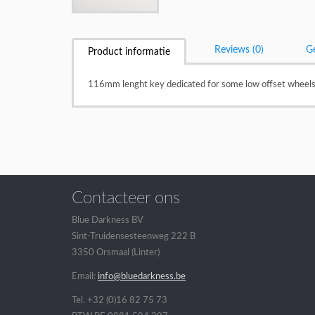
Reviews (0)
Ge
Product informatie
116mm lenght key dedicated for some low offset wheels 
Contacteer ons
Blue Darkness BV
Sint-Truidensesteenweg 222 B
3350 Orsmaal (Linter)
Email:
info@bluedarkness.be
Tel. +32 (0)16 82 75 73