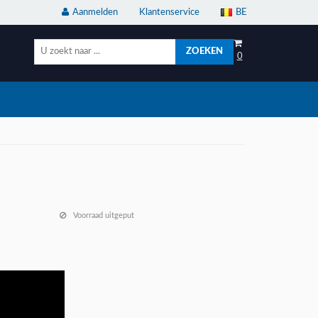
Aanmelden
Klantenservice
BE
ZOEKEN
0
Voorraad uitgeput