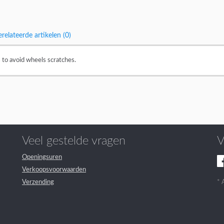
relateerde artikelen (0)
to avoid wheels scratches.
Veel gestelde vragen
V
Openingsuren
Verkoopsvoorwaarden
Verzending
* 