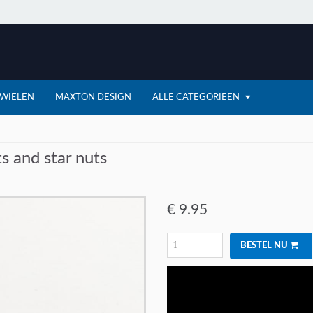
WIELEN
MAXTON DESIGN
ALLE CATEGORIEËN
s and star nuts
€
9.95
BESTEL NU