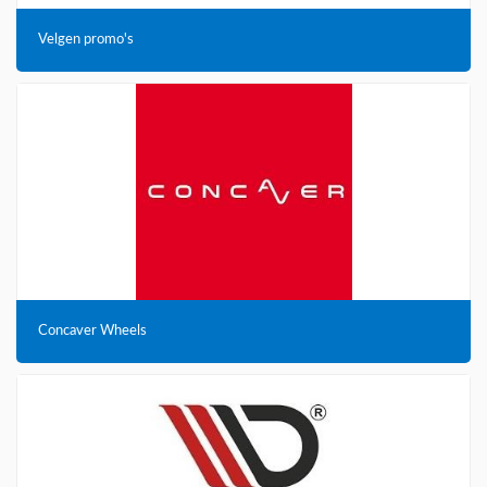
Velgen promo's
Concaver Wheels