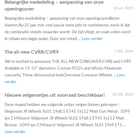
Belangrijke mededeling – aanpassing van onze
26 jul. 2025
openingsuren
Belangrijke mededeling – aanpassing van onze openingsurenBeste
klanten,Na 25 jaar met veel passie twee jobs te combineren, merk ik dat
de combinatie steeds zwaarder wordt. De tijd vliegt, en zoals velen word
ik stilaan een dagje ouder. Door een steed ...
Lees verder
7 feb. 2024
The all-new CVR8/CVR9
We're excited to announce THE ALL-NEW CONCAVER CVR8 and CVR9
Available in 19-21" diameters Custom PCD's and offsets Maximum
concavity Three-dimensional lookOverview Concaver Wheels ...
Lees
verder
20 okt. 2023
Nieuwe velgensetjes uit voorraad beschikbaar!
Deze maand hebben we volgende setjes velgen binnen gekregen :
Velgenset JR Wheels SL01 19x8,5 ET45 5x112 Matt Gun Metal : 1099
ipv 1340euro! Velgenset JR Wheels SL02 19x8,5 ET45 5x112 Matt
Bronze : 1049 ipv 1340euro! Velgenset JR Wheels SL01 19x9 ET5 ...
Lees verder