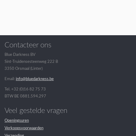
Contacteer ons
Blue Darkness BV
Sint-Truidensesteenweg 222 B
3350 Orsmaal (Linter)
Email:
info@bluedarkness.be
Tel. +32 (0)16 82 75 73
BTW BE 0881.594.297
Veel gestelde vragen
Openingsuren
Verkoopsvoorwaarden
Verzending