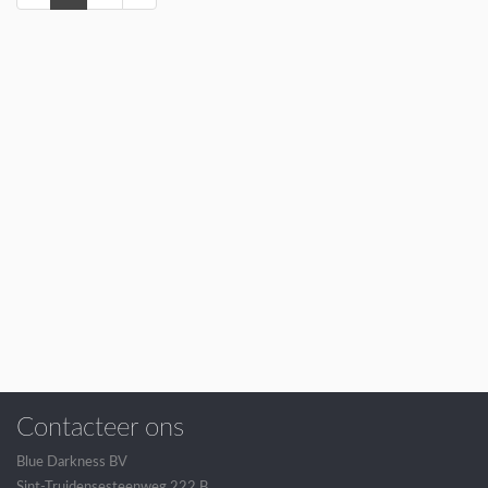
Contacteer ons
Blue Darkness BV
Sint-Truidensesteenweg 222 B