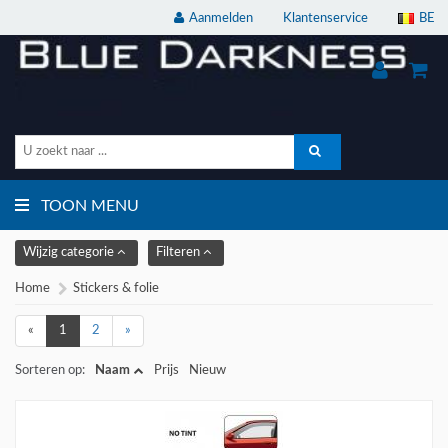
Aanmelden
Klantenservice
BE
TOON MENU
Wijzig categorie
Filteren
Home
Stickers & folie
«
1
2
»
Sorteren op:
Naam
Prijs
Nieuw