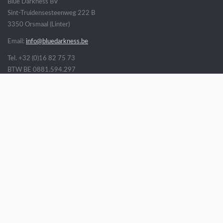
Blue Darkness BV
Sint-Truidensesteenweg 222 B
3350 Orsmaal (Linter)
Email:
info@bluedarkness.be
Tel. +32 (0)16 82 75 73
BTW BE 0881.594.297
Veel gestelde vragen
Openingsuren
Verkoopsvoorwaarden
Verzending
Volg ons op
* Alle getoonde prijzen zijn incl. BTW