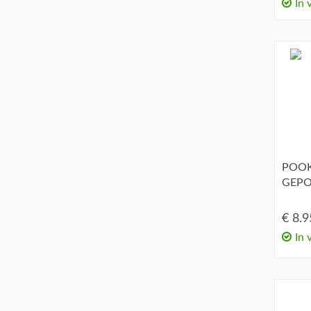
In 
POOK
GEPO
€ 8.
In 