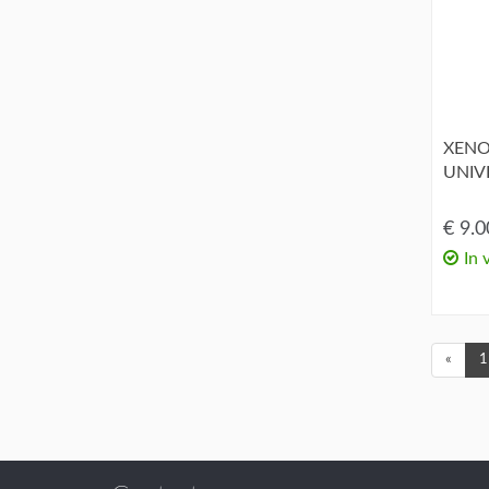
XENO
UNIVE
€ 9.
In 
«
1