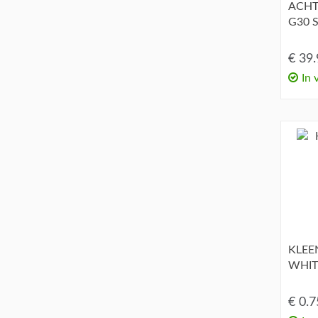
ACHT
G30 
€ 39
In 
KLEE
WHIT
€ 0.