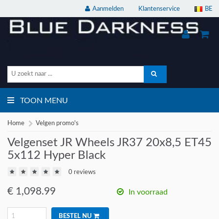
Aanmelden
Klantenservice
BE
TOON MENU
Home
Velgen promo's
Velgenset JR Wheels JR37 20x8,5 ET45
5x112 Hyper Black
0 reviews
€
1,098.99
In voorraad
BESTEL NU