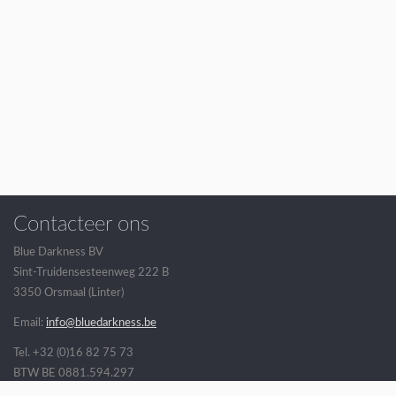
Contacteer ons
Blue Darkness BV
Sint-Truidensesteenweg 222 B
3350 Orsmaal (Linter)
Email:
info@bluedarkness.be
Tel. +32 (0)16 82 75 73
BTW BE 0881.594.297