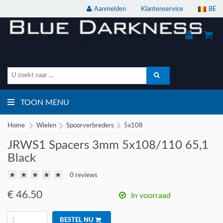
Aanmelden
Klantenservice
BE
TOON MENU
Home
Wielen
Spoorverbreders
5x108
JRWS1 Spacers 3mm 5x108/110 65,1
Black
0 reviews
€
46.50
In voorraad
BESTEL NU