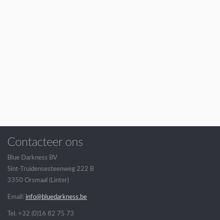
Contacteer ons
Blue Darkness BV
Sint-Truidensesteenweg 222 B
3350 Orsmaal (Linter)
Email:
info@bluedarkness.be
Tel. +32 (0)16 82 75 73