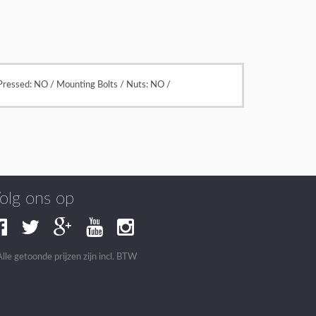
Pressed: NO / Mounting Bolts / Nuts: NO /
olg ons op
Alle getoonde prijzen zijn incl. BTW