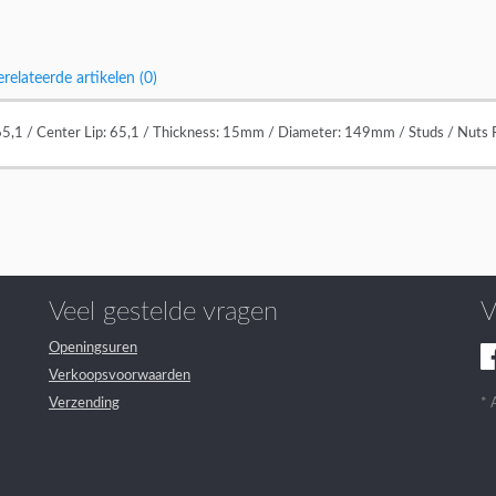
relateerde artikelen (0)
65,1 / Center Lip: 65,1 / Thickness: 15mm / Diameter: 149mm / Studs / Nuts 
Veel gestelde vragen
V
Openingsuren
Verkoopsvoorwaarden
Verzending
* 