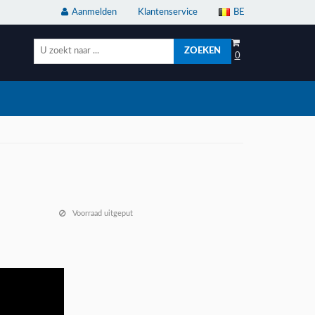
Aanmelden
Klantenservice
BE
ZOEKEN
0
Voorraad uitgeput