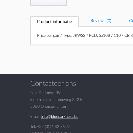
Reviews (0)
Ge
Product informatie
Price per pair / Type: JRWS2 / PCD: 5x108 / 110 / CB: 
Contacteer ons
Blue Darkness BV
Sint-Truidensesteenweg 222 B
3350 Orsmaal (Linter)
Email:
info@bluedarkness.be
Tel. +32 (0)16 82 75 73