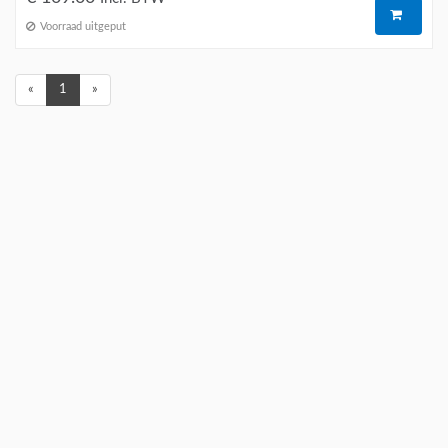
Voorraad uitgeput
«
1
»