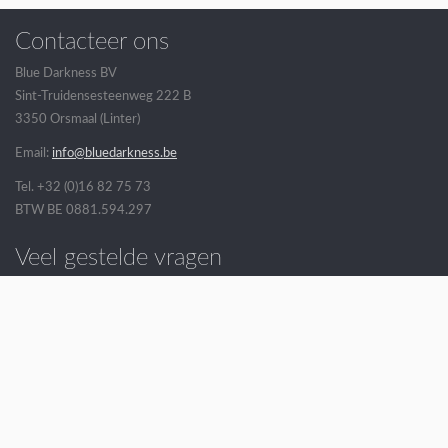
Contacteer ons
Blue Darkness BV
Sint-Truidensesteenweg 222 B
3350 Orsmaal (Linter)
Email:
info@bluedarkness.be
Tel. +32 (0)16 82 75 73
BTW BE 0881.594.297
Veel gestelde vragen
Openingsuren
Verkoopsvoorwaarden
Verzending
Volg ons op